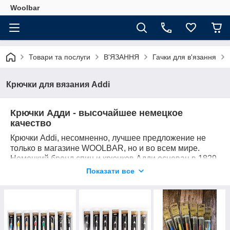
Woolbar
Товари та послуги
В'ЯЗАННЯ
Гачки для в'язання
Крючки для вязания Addi
Крючки Адди - высочайшее немецкое
качество
Крючки
Addi
, несомненно, лучшее предложение не
только в магазине
WOOLBAR
, но и во всем мире.
Немецкий бренд спиц и крючков Адди основан в 1829
году и гордится своей 190-летней историей. 6
Показати все
поколений развивают этот семейный бизнес и,
конечно, знают как порадовать даже самых
привередливых рукодельниц. Несмотря на
всемирную глобализацию, бренд Адди гордится тем,
что 93% его продукции производится в Германии в г.