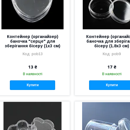
Контейнер (органайзер)
Контейнер (органай
баночка "серце" для
баночка для зберіг
зберігання бісеру (1х3 см)
бісеру (1.8х3 см)
pob13
pob9
13 ₴
17 ₴
В наявності
В наявності
Купити
Купити