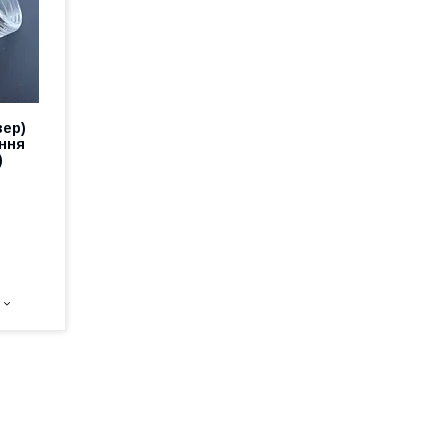
зер)
ання
)