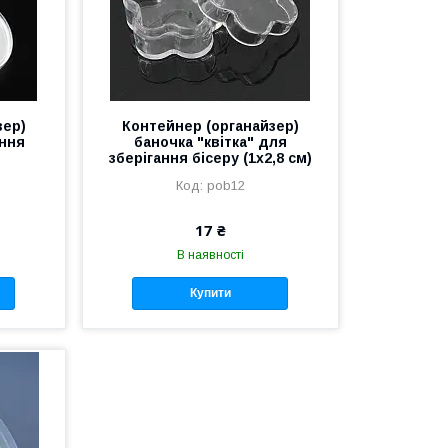
зер)
Контейнер (органайзер)
ання
баночка "квітка" для
зберігання бісеру (1х2,8 см)
pob12
17 ₴
В наявності
Купити