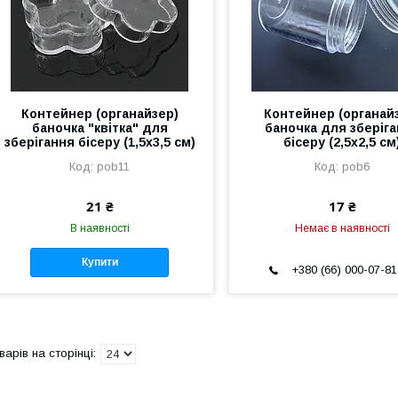
Контейнер (органайзер)
Контейнер (органай
баночка "квітка" для
баночка для зберіг
зберігання бісеру (1,5х3,5 см)
бісеру (2,5х2,5 см
pob11
pob6
21 ₴
17 ₴
В наявності
Немає в наявності
Купити
+380 (66) 000-07-81