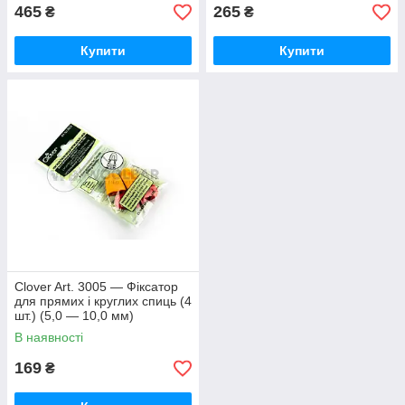
465
265
₴
₴
Купити
Купити
Clover Art. 3005 — Фіксатор
для прямих і круглих спиць (4
шт.) (5,0 — 10,0 мм)
В наявності
169
₴