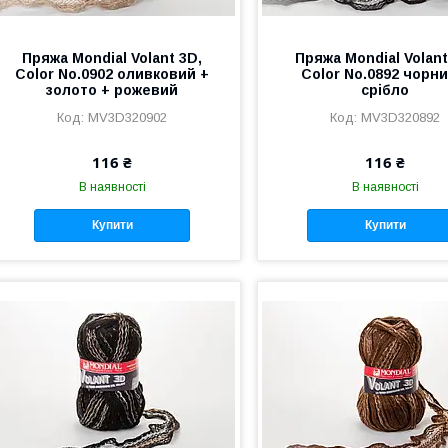
Пряжа Mondial Volant 3D,
Пряжа Mondial Volant
Color No.0902 оливковий +
Color No.0892 чорни
золото + рожевий
срібло
MV3D320902
MV3D320892
116 ₴
116 ₴
В наявності
В наявності
Купити
Купити