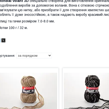
ondial Volant 3D
спеціально створена для виготовлення оригінальн
здоблення виробів за допомогою воланів. Вона є сітковою стрічкою
ав'язувати цю нитку, або призібрати її для створення хвилястих ша
облять її дуже зносостійкою, а також надають виробу красивий ли
пиці та гачки розміром 7.0-8.0 мм.
отки 100 г / 32 м.