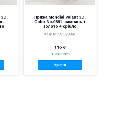
 3D,
Пряжа Mondial Volant 3D,
о-
Color No.0891 шампань +
то
золото + срібло
MV3D320891
116 ₴
В наявності
Купити