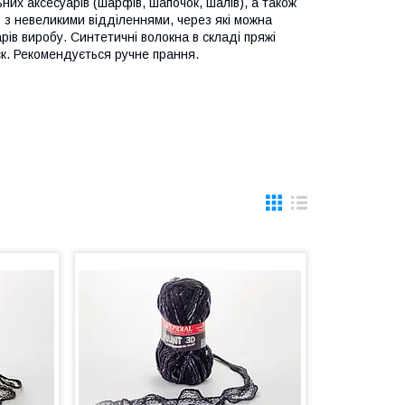
их аксесуарів (шарфів, шапочок, шалів), а також
 з невеликими відділеннями, через які можна
рів виробу. Синтетичні волокна в складі пряжі
ск. Рекомендується ручне прання.