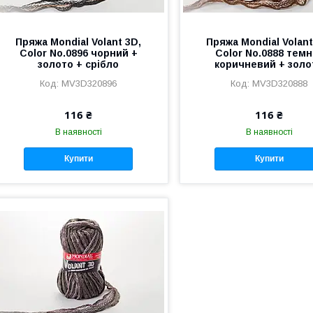
Пряжа Mondial Volant 3D,
Пряжа Mondial Volant
Color No.0896 чорний +
Color No.0888 темн
золото + срібло
коричневий + золо
MV3D320896
MV3D320888
116 ₴
116 ₴
В наявності
В наявності
Купити
Купити