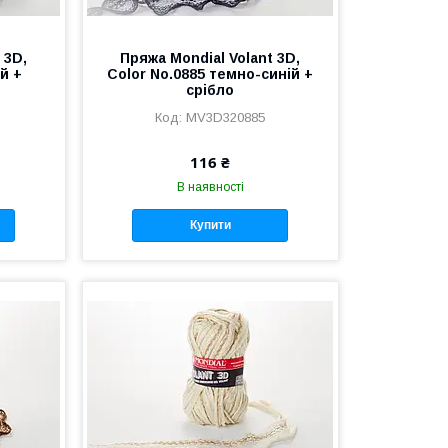
 3D,
Пряжа Mondial Volant 3D,
й +
Color No.0885 темно-синій +
срібло
MV3D320885
116 ₴
В наявності
Купити