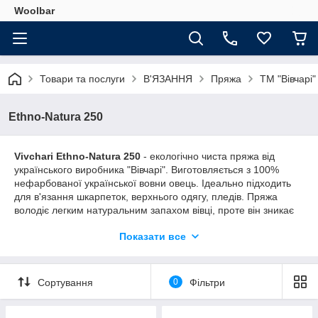
Woolbar
Товари та послуги
В'ЯЗАННЯ
Пряжа
ТМ "Вівчарі"
Ethno-Natura 250
Vivchari Ethno-Natura 250
- екологічно чиста пряжа від
українського виробника "Вівчарі". Виготовляється з 100%
нефарбованої української вовни овець. Ідеально підходить
для в'язання шкарпеток, верхнього одягу, пледів. Пряжа
володіє легким натуральним запахом вівці, проте він зникає
після першого прання.
Показати все
Рекомендується ручне прання.
Товщина нитки підходить для спиць і гачка розміром 3-3.5
мм.
Сортування
0
Фільтри
Моток 100 г / 250 м.