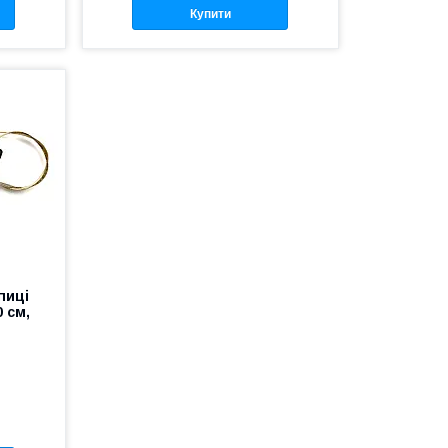
Купити
пиці
0 см,