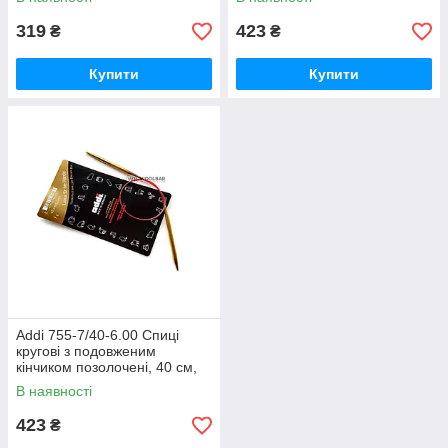
319
423
₴
₴
Купити
Купити
Addi 755-7/40-6.00 Спиці
кругові з подовженим
кінчиком позолочені, 40 см,
6.00 мм
В наявності
423
₴