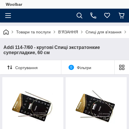
Woolbar
Товари та послуги
В'ЯЗАННЯ
Спиці для в'язання
Addi 114-7/60 - кругові Спиці экстратонкие
супергладкие, 60 см
Сортування
0
Фільтри