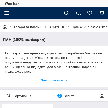
Woolbar
Товари та послуги
В'ЯЗАННЯ
Пряжа
Чексіл (Укра
ПАН (100% поліакрил)
Поліакрилова пряжа
від Українського виробника Чексіл - це
приємна на дотик, м'яка нитка, яка не колеться і не
подразнює шкіру, не заплутується при роботі і легко ковзає по
спиць. Ідеально підходить для в'язання іграшок, виробів і
інших аксесуарів.
Підходить для ручного в'язання спицями та гачком.
Показати все
Рекомендуються спиці і гачки розміром 3-3.5 мм.
Мотки 100 г / 300 м.
Сортування
0
Фільтри