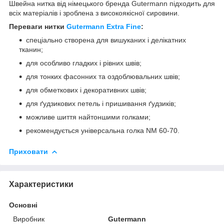
Швейна нитка від німецького бренда Gutermann підходить для
всіх матеріалів і зроблена з високоякісної сировини.
Переваги нитки
Gutermann Extra Fine
:
спеціально створена для вишуканих і делікатних
тканин;
для особливо гладких і рівних швів;
для тонких фасонних та оздоблювальних швів;
для обметкових і декоративних швів;
для ґудзикових петель і пришивання ґудзиків;
можливе шиття найтоншими голками;
рекомендується універсальна голка NM 60-70.
Приховати
Характеристики
Основні
Виробник
Gutermann