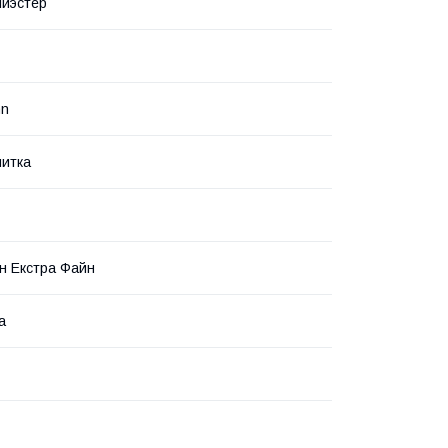
лиэстер
nn
итка
н Екстра Файн
а