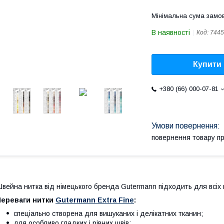
Мінімальна сума замов
В наявності
Код:
7445
Купити
+380 (66) 000-07-81
повернення товару п
вейна нитка від німецького бренда Gutermann підходить для всіх м
Переваги нитки
Gutermann Extra Fine
:
спеціально створена для вишуканих і делікатних тканин;
для особливо гладких і рівних швів;