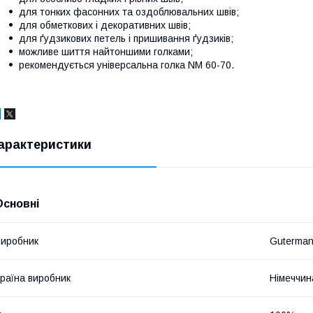
для тонких фасонних та оздоблювальних швів;
для обметкових і декоративних швів;
для ґудзикових петель і пришивання ґудзиків;
можливе шиття найтоншими голками;
рекомендується універсальна голка NM 60-70.
арактеристики
Основні
иробник
Guterma
раїна виробник
Німеччин