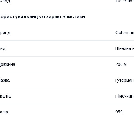
Склад
100% по
Користувальницькі характеристики
Бренд
Guterma
Вид
Швейна н
Довжина
200 м
азва
Гутерман
раїна
Німеччин
олір
959