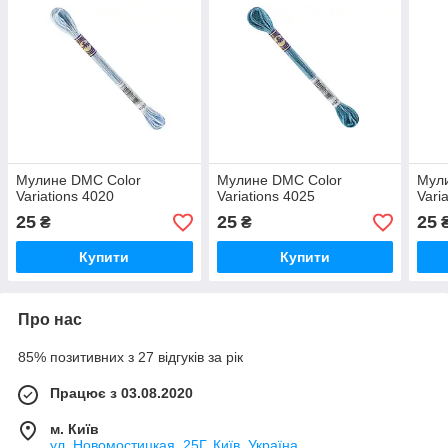
Мулине DMC Color
Мулине DMC Color
Мул
Variations 4020
Variations 4025
Vari
25
25
25
₴
₴
Купити
Купити
Про нас
85% позитивних з 27 відгуків за рік
Працює з 03.08.2020
м. Київ
ул. Новомостицкая, 25Г, Київ, Україна