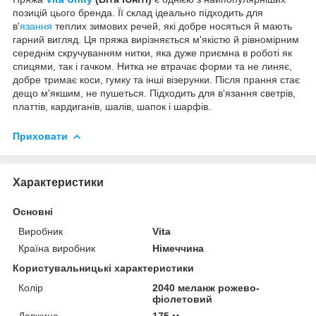
позицій цього бренда. Її склад ідеально підходить для
в'
язання
теплих зимових речей, які добре носяться й мають
гарний вигляд. Ця пряжа вирізняється м'якістю й рівномірним
середнім скручуванням нитки, яка дуже приємна в роботі як
спицями, так і гачком. Нитка не втрачає форми та не линяє,
добре тримає коси, гумку та інші візерунки. Після прання стає
дещо м'якшим, не пушеться. Підходить для в'язання светрів,
платтів, кардиганів, шалів, шапок і шарфів.
Приховати
Характеристики
Основні
Виробник
Vita
Країна виробник
Німеччина
Користувальницькі характеристики
Колір
2040 меланж рожево-
фіолетовий
Довжина
175 м