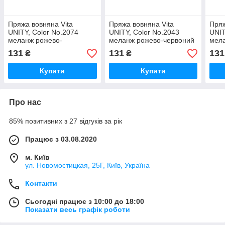
Пряжа вовняна Vita
Пряжа вовняна Vita
Пряж
UNITY, Color No.2074
UNITY, Color No.2043
UNIT
меланж рожево-
меланж рожево-червоний
мела
малиновий
+ жо
131
131
131
₴
₴
Купити
Купити
Про нас
85% позитивних з 27 відгуків за рік
Працює з 03.08.2020
м. Київ
ул. Новомостицкая, 25Г, Київ, Україна
Контакти
Сьогодні працює з 10:00 до 18:00
Показати весь графік роботи