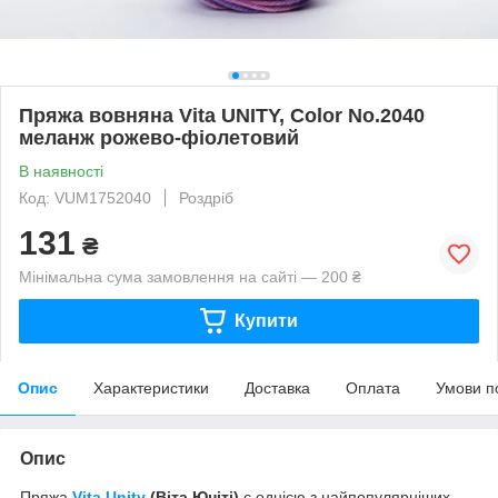
Пряжа вовняна Vita UNITY, Color No.2040
меланж рожево-фіолетовий
В наявності
Код: VUM1752040
Роздріб
131
₴
Мінімальна сума замовлення на сайті — 200 ₴
Купити
Опис
Характеристики
Доставка
Оплата
Умови п
Опис
Пряжа
Vita
Unity
(Віта Юніті)
є однією з найпопулярніших