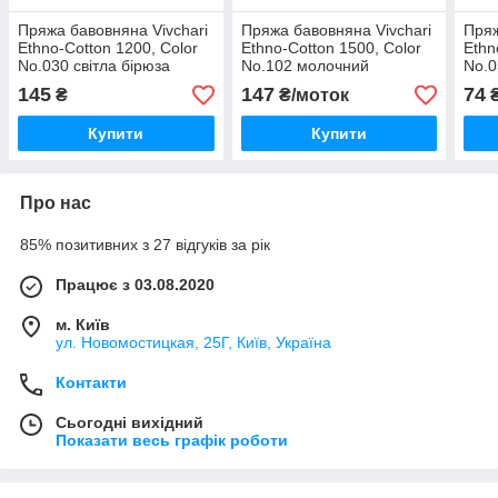
Пряжа бавовняна Vivchari
Пряжа бавовняна Vivchari
Пряж
Ethno-Cotton 1200, Color
Ethno-Cotton 1500, Color
Ethn
No.030 світла бірюза
No.102 молочний
No.0
145
147
74
₴
₴/моток
Купити
Купити
Про нас
85% позитивних з 27 відгуків за рік
Працює з 03.08.2020
м. Київ
ул. Новомостицкая, 25Г, Київ, Україна
Контакти
Сьогодні вихідний
Показати весь графік роботи