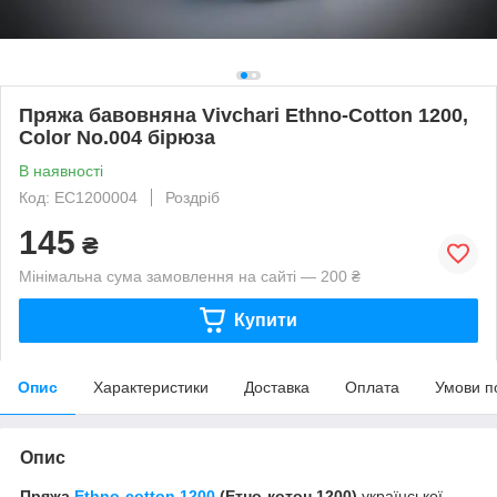
Пряжа бавовняна Vivchari Ethno-Cotton 1200,
Color No.004 бірюза
В наявності
Код: EC1200004
Роздріб
145
₴
Мінімальна сума замовлення на сайті — 200 ₴
Купити
Опис
Характеристики
Доставка
Оплата
Умови п
Опис
Пряжа
Ethno-cotton 1200
(Етно-котон 1200)
української