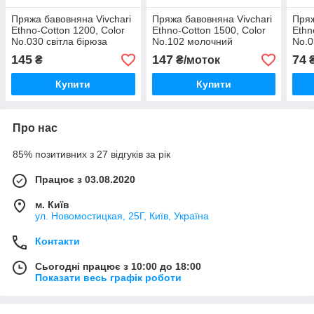
Пряжа бавовняна Vivchari
Пряжа бавовняна Vivchari
Пряж
Ethno-Cotton 1200, Color
Ethno-Cotton 1500, Color
Ethn
No.030 світла бірюза
No.102 молочний
No.0
145
147
74
₴
₴/моток
Купити
Купити
Про нас
85% позитивних з 27 відгуків за рік
Працює з 03.08.2020
м. Київ
ул. Новомостицкая, 25Г, Київ, Україна
Контакти
Сьогодні працює з 10:00 до 18:00
Показати весь графік роботи