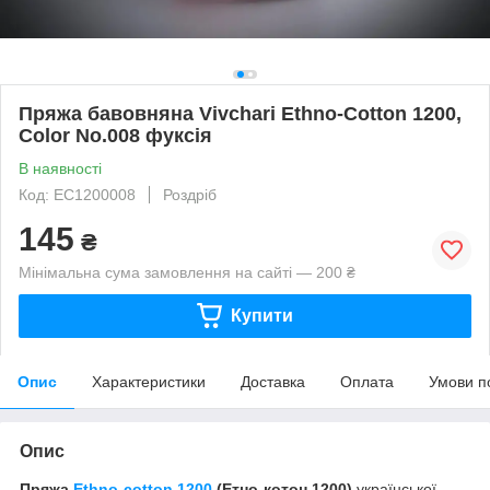
Пряжа бавовняна Vivchari Ethno-Cotton 1200,
Color No.008 фуксія
В наявності
Код: EC1200008
Роздріб
145
₴
Мінімальна сума замовлення на сайті — 200 ₴
Купити
Опис
Характеристики
Доставка
Оплата
Умови п
Опис
Пряжа
Ethno-cotton 1200
(Етно-котон 1200)
української