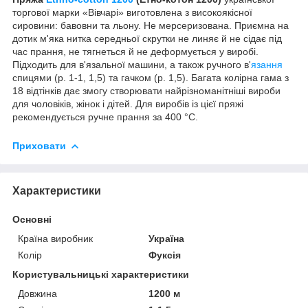
торгової марки «Вівчарі» виготовлена з високоякісної
сировини: бавовни та льону. Не мерсеризована. Приємна на
дотик м'яка нитка середньої скрутки не линяє й не сідає під
час прання, не тягнеться й не деформується у виробі.
Підходить для в'язальної машини, а також ручного в'
язання
спицями (р. 1-1, 1,5) та гачком (р. 1,5). Багата колірна гама з
18 відтінків дає змогу створювати найрізноманітніші вироби
для чоловіків, жінок і дітей. Для виробів із цієї пряжі
рекомендується ручне прання за 400 °C.
Приховати
Характеристики
Основні
Країна виробник
Україна
Колір
Фуксія
Користувальницькі характеристики
Довжина
1200 м