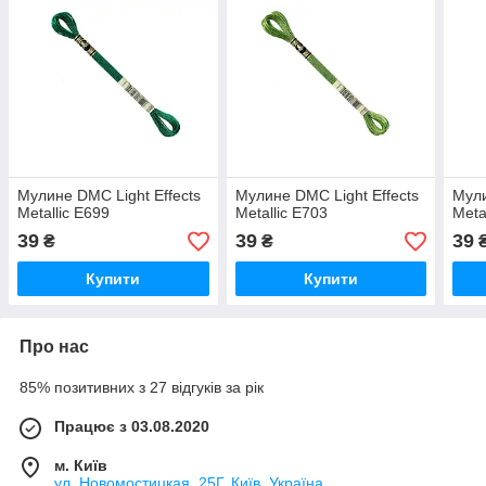
Мулине DMC Light Effects
Мулине DMC Light Effects
Мули
Metallic E699
Metallic E703
Meta
39
39
39
₴
₴
Купити
Купити
Про нас
85% позитивних з 27 відгуків за рік
Працює з 03.08.2020
м. Київ
ул. Новомостицкая, 25Г, Київ, Україна