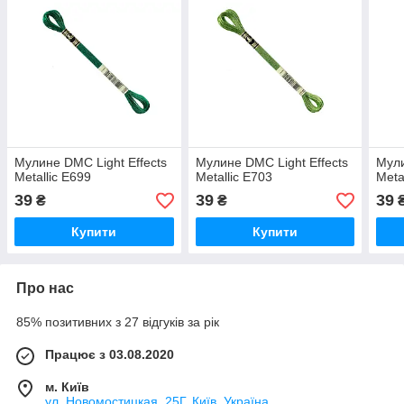
Мулине DMC Light Effects
Мулине DMC Light Effects
Мули
Metallic E699
Metallic E703
Meta
39
39
39
₴
₴
Купити
Купити
Про нас
85% позитивних з 27 відгуків за рік
Працює з 03.08.2020
м. Київ
ул. Новомостицкая, 25Г, Київ, Україна