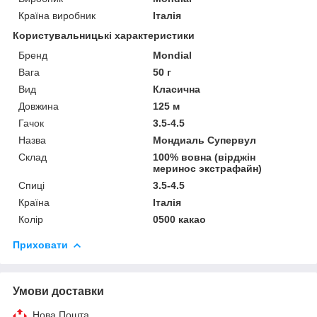
Країна виробник
Італія
Користувальницькі характеристики
Бренд
Mondial
Вага
50 г
Вид
Класична
Довжина
125 м
Гачок
3.5-4.5
Назва
Мондиаль Супервул
Склад
100% вовна (вірджін
меринос экстрафайн)
Спиці
3.5-4.5
Країна
Італія
Колір
0500 какао
Приховати
Умови доставки
Нова Пошта