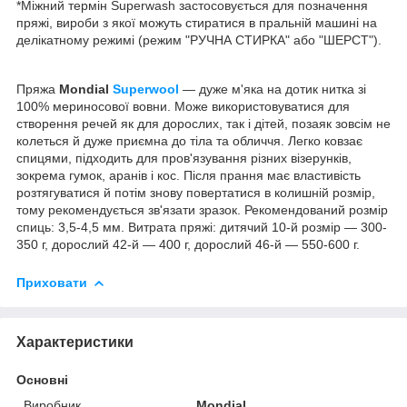
*Міжний термін Superwash застосовується для позначення
пряжі, вироби з якої можуть стиратися в пральній машині на
делікатному режимі (режим "РУЧНА СТИРКА" або "ШЕРСТ").
Пряжа
Mondial
Superwool
— дуже м'яка на дотик нитка зі
100% мериносової вовни. Може використовуватися для
створення речей як для дорослих, так і дітей, позаяк зовсім не
колеться й дуже приємна до тіла та обличчя. Легко ковзає
спицями, підходить для пров'язування різних візерунків,
зокрема гумок, аранів і кос. Після прання має властивість
розтягуватися й потім знову повертатися в колишній розмір,
тому рекомендується зв'язати зразок. Рекомендований розмір
спиць: 3,5-4,5 мм. Витрата пряжі: дитячий 10-й розмір — 300-
350 г, дорослий 42-й — 400 г, дорослий 46-й — 550-600 г.
Приховати
Характеристики
Основні
Виробник
Mondial