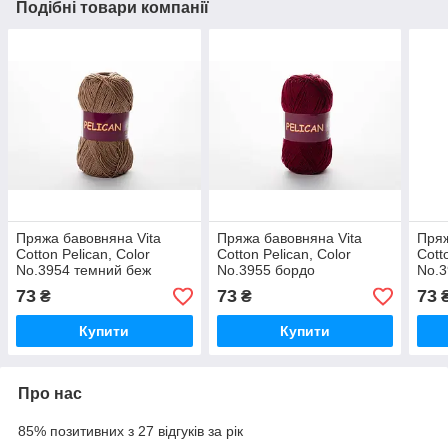
Подібні товари компанії
Пряжа бавовняна Vita
Пряжа бавовняна Vita
Пряж
Cotton Pelican, Color
Cotton Pelican, Color
Cott
No.3954 темний беж
No.3955 бордо
No.3
73
73
73
₴
₴
Купити
Купити
Про нас
85% позитивних з 27 відгуків за рік