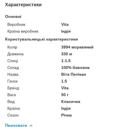
Характеристики
Основні
Виробник
Vita
Країна виробник
Індія
Користувальницькі характеристики
Колір
3994 морквяний
Довжина
330 м
Спиці
1-1.5
Склад
100% бавовна
Назва
Віта Пелікан
Гачок
1.5
Бренд
Vita
Вага
50 г
Вид
Класична
Країна
Індія
Сезон
Річна
Приховати