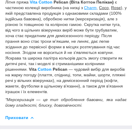
Літня пряжа
Vita Cotton
Pelican (Віта Коттон Пелікан)
є
частиною колекції виробника (на низці з
Charm
,
Coco
,
Rose
), у
якій представлена продукція з однаковими складами (100%
індійська бавовна), обробкою нитки (мерсеризація), але з
різною їх товщиною та колірною гамою. Скрутка нитки туга,
від чого в щільних візерунках виріб може бути грубуватим,
хоча стає придатним для демісезонного періоду. Після
прання воно стає трохи м'якшим, не линяє, дає легке
зсідання до первісної форми в місцях розтягування під час
носіння. Згодом не ворситься й не з'являються ковтуни.
Яскрава та широка палітра кольорів дасть змогу створити як
дитячі речі, так і моделі зі стриманішими колірними
рішеннями.
Vita
Cotton
Pelican
— чудовий вибір для виробів
на жарку погоду (плаття, спідниці, топи, майки, шорти, пляжні
речі у вільних візерунках), на демісезонний період (кофти,
жакети, футболки в щільному в'язанні), а також для в'язання
іграшок і їх елементів.
*Мерсеризація — це тип оброблення бавовни, яка надає
йому гладкості, блиску, довговічності.
Приховати