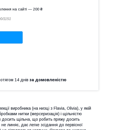
лення на сайті — 200 ₴
00/1151
ротягом 14 днів
за домовленістю
ії виробника (на низці з Flavia, Olivia), у якій
робками нитки (мерсеризація) і щільністю
ки досить щільна, що робить пряжу досить
 не линяє, дає легке зсідання до первісної