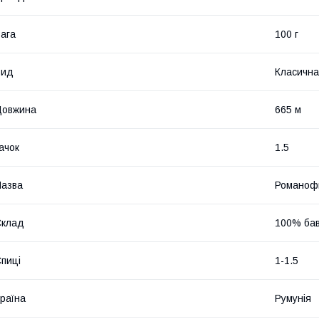
ага
100 г
Вид
Класична
Довжина
665 м
ачок
1.5
азва
Романоф
Склад
100% ба
пиці
1-1.5
раїна
Румунія