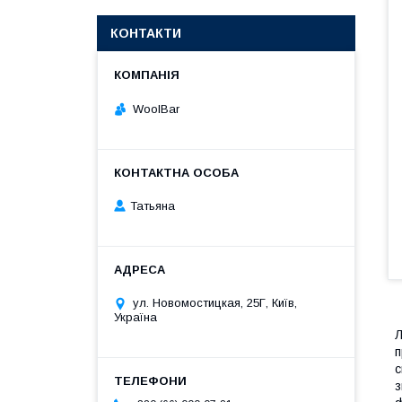
КОНТАКТИ
WoolBar
Татьяна
ул. Новомостицкая, 25Г, Київ,
Україна
Л
п
с
з