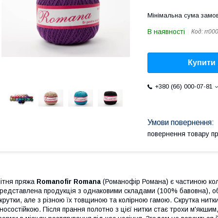
Мінімальна сума замов
В наявності
Код:
rr00
Купити
+380 (66) 000-07-81
повернення товару п
ітня пряжа
Romanofir Romana
(Романофір Романа) є частиною колекц
редставлена продукція з однаковими складами (100% бавовна), об
крутки, але з різною їх товщиною та колірною гамою. Скрутка нит
носостійкою. Після прання полотно з цієї нитки стає трохи м'якшим,