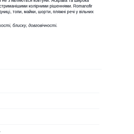
й не з'являються ковтуни. Яскрава та широка
зі стриманішими колірними рішеннями. Romanofir
иці, топи, майки, шорти, пляжні речі у вільних
сті, блиску, довговічності.
r