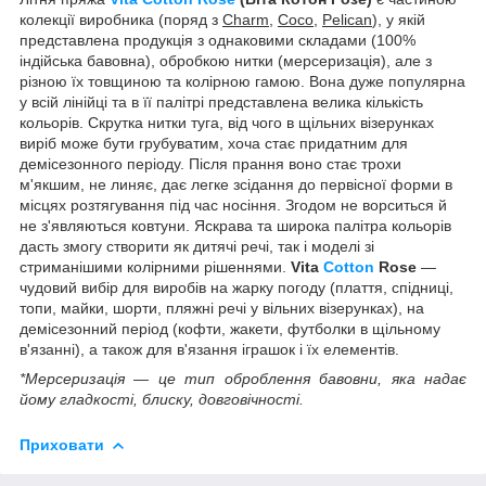
колекції виробника (поряд з
Charm
,
Coco
,
Pelican
), у якій
представлена продукція з однаковими складами (100%
індійська бавовна), обробкою нитки (мерсеризація), але з
різною їх товщиною та колірною гамою. Вона дуже популярна
у всій лінійці та в її палітрі представлена велика кількість
кольорів. Скрутка нитки туга, від чого в щільних візерунках
виріб може бути грубуватим, хоча стає придатним для
демісезонного періоду. Після прання воно стає трохи
м'якшим, не линяє, дає легке зсідання до первісної форми в
місцях розтягування під час носіння. Згодом не ворситься й
не з'являються ковтуни. Яскрава та широка палітра кольорів
дасть змогу створити як дитячі речі, так і моделі зі
стриманішими колірними рішеннями.
Vita
Cotton
Rose
—
чудовий вибір для виробів на жарку погоду (плаття, спідниці,
топи, майки, шорти, пляжні речі у вільних візерунках), на
демісезонний період (кофти, жакети, футболки в щільному
в'язанні), а також для в'язання іграшок і їх елементів.
*Мерсеризація — це тип оброблення бавовни, яка надає
йому гладкості, блиску, довговічності.
Приховати