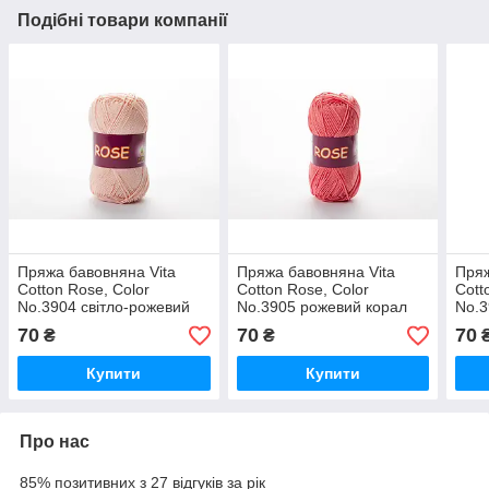
Подібні товари компанії
Пряжа бавовняна Vita
Пряжа бавовняна Vita
Пряж
Cotton Rose, Color
Cotton Rose, Color
Cott
No.3904 світло-рожевий
No.3905 рожевий корал
No.3
70
70
70
₴
₴
Купити
Купити
Про нас
85% позитивних з 27 відгуків за рік