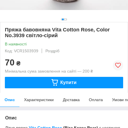
Пряжа бавовняна Vita Cotton Rose, Color
No.3939 світло-сірий
В наявності
Код: VCR1503939
Роздріб
70
₴
Мінімальна сума замовлення на сайті — 200 ₴
Купити
Опис
Характеристики
Доставка
Оплата
Умови п
Опис
Літня пряжа
Vita Cotton
Rose
(Віта Котон Розе)
є частиною