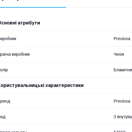
Основні атрибути
иробник
Preciosa
раїна виробник
Чехія
олір
Блакитн
Користувальницькі характеристики
Бренд
Preciosa
Вид
З внутрі