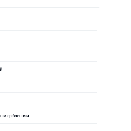
ий
шнім срібленням