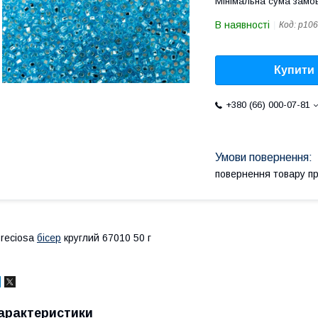
Мінімальна сума замов
В наявності
Код:
p106
Купити
+380 (66) 000-07-81
повернення товару п
reciosa
бісер
круглий 67010 50 г
арактеристики