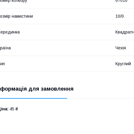
омер кольору
67010
озмір намистини
10/0
Серединка
Квадрат
раїна
Чехія
ип
Круглий
нформація для замовлення
іна:
45 ₴