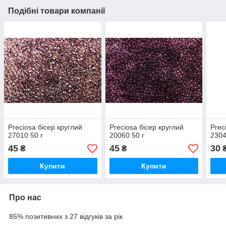
Подібні товари компанії
Preciosa бісер круглий
Preciosa бісер круглий
Prec
27010 50 г
20060 50 г
2304
45
45
30
₴
₴
Купити
Купити
Про нас
85% позитивних з 27 відгуків за рік