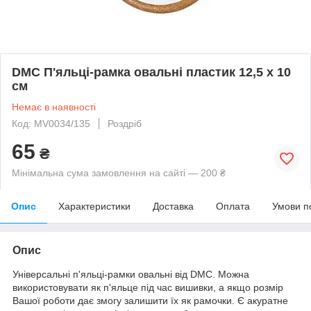
DMC П'яльці-рамка овальні пластик 12,5 х 10
см
Немає в наявності
Код: MV0034/135
Роздріб
65
₴
Мінімальна сума замовлення на сайті — 200 ₴
Опис
Характеристики
Доставка
Оплата
Умови п
Опис
Універсальні п'яльці-рамки овальні від DMC. Можна
використовувати як п'яльце під час вишивки, а якщо розмір
Вашої роботи дає змогу залишити їх як рамочки. Є акуратне