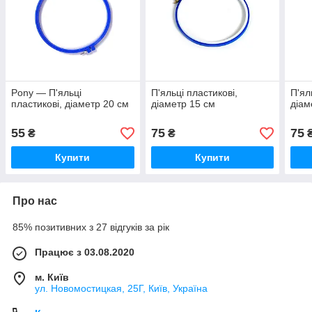
Pony — П'яльці
П'яльці пластикові,
П'ял
пластикові, діаметр 20 см
діаметр 15 см
діам
55
75
75
₴
₴
Купити
Купити
Про нас
85% позитивних з 27 відгуків за рік
Працює з 03.08.2020
м. Київ
ул. Новомостицкая, 25Г, Київ, Україна