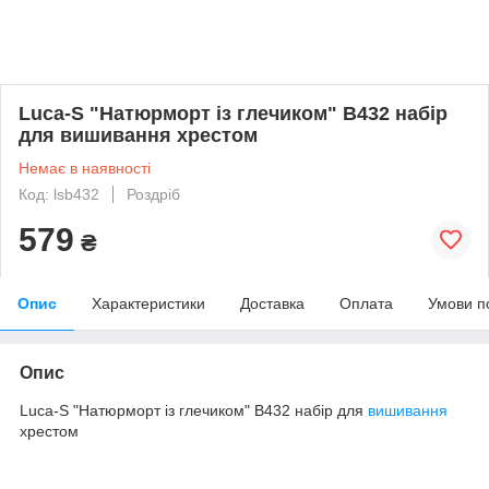
Luca-S "Натюрморт із глечиком" B432 набір
для вишивання хрестом
Немає в наявності
Код: lsb432
Роздріб
579
₴
Опис
Характеристики
Доставка
Оплата
Умови п
Опис
Luca-S "Натюрморт із глечиком" B432 набір для
вишивання
хрестом