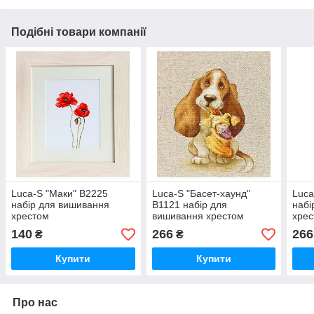
Подібні товари компанії
Luca-S "Маки" B2225
Luca-S "Басет-хаунд"
Luca
набір для вишивання
B1121 набір для
набі
хрестом
вишивання хрестом
хре
140
266
266
₴
₴
Купити
Купити
Про нас