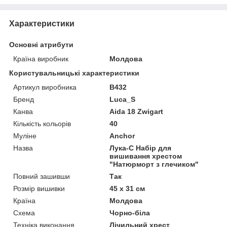
Характеристики
Основні атрибути
Країна виробник
Молдова
Користувальницькі характеристики
Артикул виробника
B432
Бренд
Luca_S
Канва
Aida 18 Zwigart
Кількість кольорів
40
Муліне
Anchor
Назва
Лука-С Набір для
вишивання хрестом
"Натюрморт з глечиком"
Повний зашивши
Так
Розмір вишивки
45 х 31 см
Країна
Молдова
Схема
Чорно-біла
Техніка виконання
Лічильний хрест