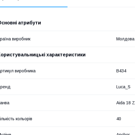
Основні атрибути
раїна виробник
Молдова
Користувальницькі характеристики
ртикул виробника
B434
Бренд
Luca_S
анва
Aida 18 Z
ількість кольорів
40
уліне
Anchor