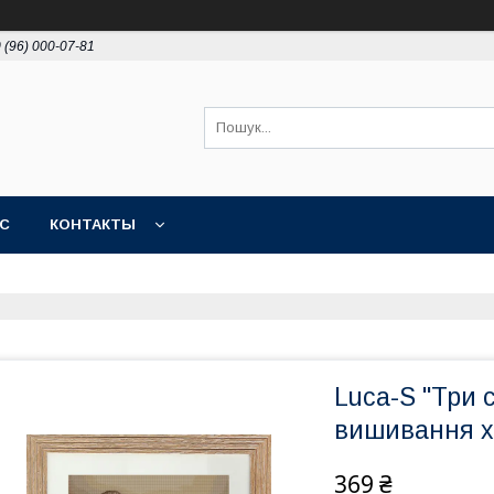
 (96) 000-07-81
АС
КОНТАКТЫ
Luca-S "Три 
вишивання 
369 ₴