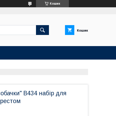
Кошик
Кошик
собачки" B434 набір для
хрестом