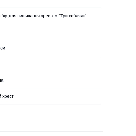
абір для вишивання хрестом "Три собачки"
 см
ла
й хрест