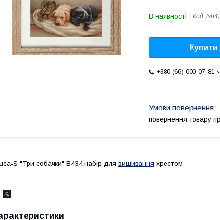
В наявності
Код:
lsb4
Купити
+380 (66) 000-07-81
повернення товару п
uca-S "Три собачки" B434 набір для
вишивання
хрестом
арактеристики