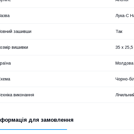
азва
Лука-С Н
Повний зашивши
Так
озмір вишивки
35 х 25,5
раїна
Молдова
Схема
Чорно-бі
ехніка виконання
Лічильни
нформація для замовлення