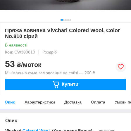
Пряжа вовняна Vivchari Colored Wool, Color
No.810 сірий
В наявності
Код: CW300810
Роздріб
53
₴/моток
Мінімальна сума замовлення на сайті — 200 ₴
Купити
Опис
Характеристики
Доставка
Оплата
Умови п
Опис
Vivchari
Colored Wool
(Кольорова Вовна)
— носкова