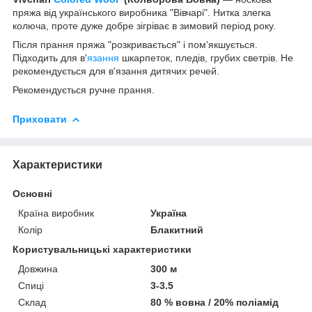
пряжа від українського виробника "Вівчарі". Нитка злегка
колюча, проте дуже добре зігріває в зимовий період року.
Після прання пряжа "розкривається" і пом'якшується.
Підходить для в'
язання
шкарпеток, пледів, грубих светрів. Не
рекомендується для в'язання дитячих речей.
Рекомендується ручне прання.
Приховати
Характеристики
Основні
Країна виробник
Україна
Колір
Блакитний
Користувальницькі характеристики
Довжина
300 м
Спиці
3-3.5
Склад
80 % вовна / 20% поліамід