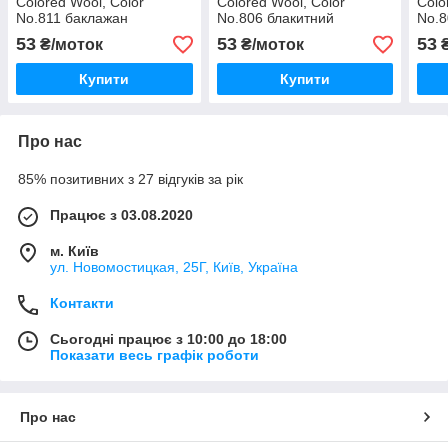
Colored Wool, Color
Colored Wool, Color
Colo
No.811 баклажан
No.806 блакитний
No.8
рож
53
53
53
₴/моток
₴/моток
₴
Купити
Купити
Про нас
85% позитивних з 27 відгуків за рік
Працює з 03.08.2020
м. Київ
ул. Новомостицкая, 25Г, Київ, Україна
Контакти
Сьогодні працює з 10:00 до 18:00
Показати весь графік роботи
Про нас