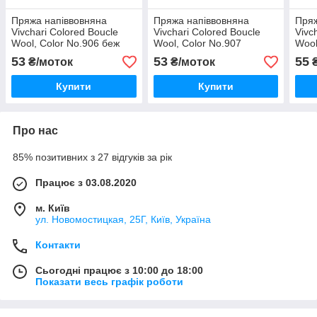
Пряжа напіввовняна
Пряжа напіввовняна
Пряж
Vivchari Colored Boucle
Vivchari Colored Boucle
Vivc
Wool, Color No.906 беж
Wool, Color No.907
Wool
букле + теракот
червоний букле + теракот
черв
53
53
55
₴/моток
₴/моток
₴
Купити
Купити
Про нас
85% позитивних з 27 відгуків за рік
Працює з 03.08.2020
м. Київ
ул. Новомостицкая, 25Г, Київ, Україна
Контакти
Сьогодні працює з 10:00 до 18:00
Показати весь графік роботи