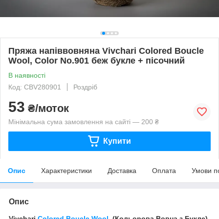
Пряжа напіввовняна Vivchari Colored Boucle
Wool, Color No.901 беж букле + пісочний
В наявності
Код: CBV280901
Роздріб
53
₴/моток
Мінімальна сума замовлення на сайті — 200 ₴
Купити
Опис
Характеристики
Доставка
Оплата
Умови п
Опис
Vivchari
Colored Boucle Wool
(Кольорова Вовна з Букле)