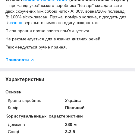
- пряжа від українського виробника "Вівчарі" складається з
двох скручених між собою ниток А: 80% вовна/20% поліамід;
В: 100% віско-лавсан. Пряжа помірно колюча, підходить для
в'
язання
верхнього зимового одягу, шкарпеток.
Після прання пряжа злегка пом'якшується.
Не рекомендується для в'язання дитячих речей.
Рекомендується ручне прання.
Приховати
Характеристики
Основні
Країна виробник
Україна
Колір
Пісочний
Користувальницькі характеристики
Довжина
280 м
Спиці
3-3.5