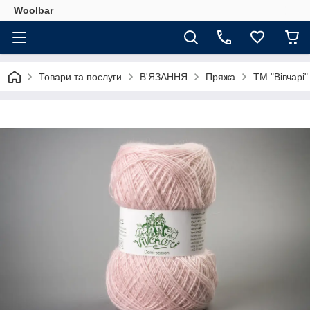
Woolbar
Товари та послуги
В'ЯЗАННЯ
Пряжа
ТМ "Вівчарі"