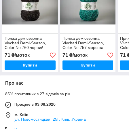
Пряжа демісезонна
Пряжа демісезонна
Пряж
Vivchari Demi-Season,
Vivchari Demi-Season,
Vivc
Color No.760 чорний
Color No.757 морська
Colo
хвиля
71
71
71
₴/моток
₴/моток
₴
Купити
Купити
Про нас
85% позитивних з 27 відгуків за рік
Працює з 03.08.2020
м. Київ
ул. Новомостицкая, 25Г, Київ, Україна