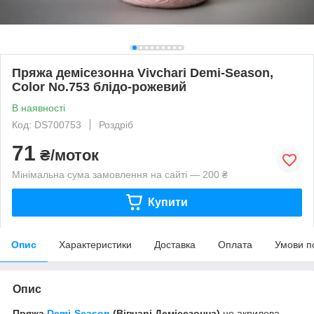
Пряжа демісезонна Vivchari Demi-Season,
Color No.753 блідо-рожевий
В наявності
Код: DS700753
Роздріб
71
₴/моток
Мінімальна сума замовлення на сайті — 200 ₴
Купити
Опис
Характеристики
Доставка
Оплата
Умови п
Опис
Пряжа
Demi-Season
(Вівчарі Демісезонна)
це акрилова