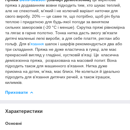
пряжа з додаванням вовни підходить тим, хто шукає теплий,
але не спекотний, м'який і не колючий варіант ниточки для
свого виробу. 20% — це саме те, що потрібно, щоб річ була
теплою і придатною для будь-якої погоди за винятком
сильних заморозків (-20 °C і менше). Скрутка пряжі рівномірна
та лягає в гарне полотно. Тонка нитка дасть змогу зв'язати
дитячі маленькі легкі вироби, а для себе плаття, реглан або
гольф. Для в'
язання
шапок і шарфів рекомендується два або
три складання. Пряжа не дуже еластична в гумці, але має
прекрасний вигляд у гладінні, хустковій в'язці. Це
класична
демісезонна пряжа, розрахована на масовий попит. Вона
підходить також для машинного в'язання. Нитка дуже
приємна на дотик, м'яка, має блиск. Не колеться й ідеально
підходить для в'язання дитячих речей, а також іграшок,
килимків.
Приховати
Характеристики
Основні