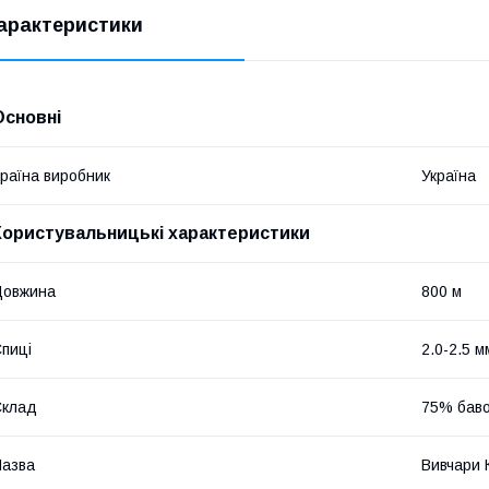
арактеристики
Основні
раїна виробник
Україна
Користувальницькі характеристики
Довжина
800 м
пиці
2.0-2.5 м
Склад
75% баво
азва
Вивчари 