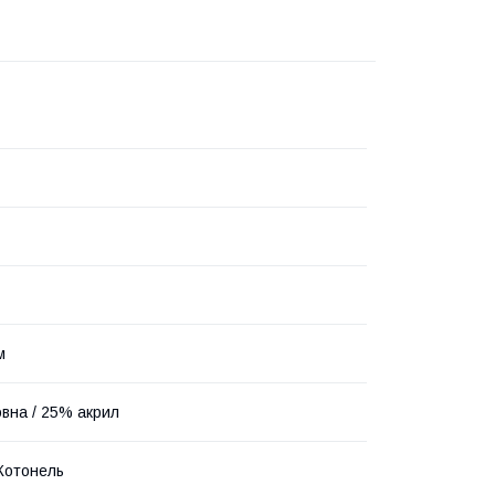
м
вна / 25% акрил
Котонель