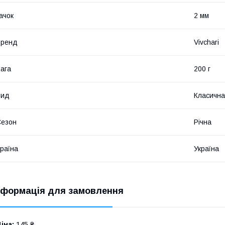
ачок
2 мм
Бренд
Vivchari
ага
200 г
Вид
Класична
Сезон
Річна
раїна
Україна
нформація для замовлення
іна:
145 ₴