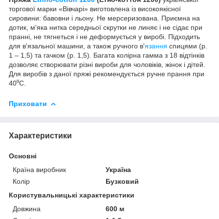
торгової марки «Вівчарі» виготовлена із високоякісної
сировини: бавовни і льону. Не мерсеризована. Приємна на
дотик, м'яка нитка середньої скрутки не линяє і не сідає при
пранні, не тягнеться і не деформується у виробі. Підходить
для в'язальної машини, а також ручного в'
язання
спицями (р.
1 – 1,5) та гачком (р. 1,5). Багата колірна гамма з 18 відтінків
дозволяє створювати різні вироби для чоловіків, жінок і дітей.
Для виробів з даної пряжі рекомендується ручне прання при
40⁰С.
Приховати
Характеристики
Основні
Країна виробник
Україна
Колір
Бузковий
Користувальницькі характеристики
Довжина
600 м