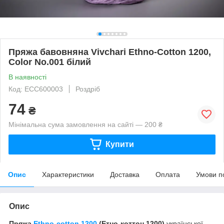
Пряжа бавовняна Vivchari Ethno-Сotton 1200,
Color No.001 білий
В наявності
Код: ECC600003
Роздріб
74
₴
Мінімальна сума замовлення на сайті — 200 ₴
Купити
Опис
Характеристики
Доставка
Оплата
Умови п
Опис
Пряжа
Ethno-cotton 1200
(Етно-коттон 1200)
української