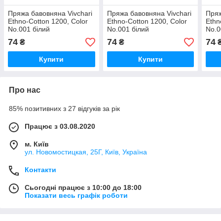
Пряжа бавовняна Vivchari
Пряжа бавовняна Vivchari
Пряж
Ethno-Сotton 1200, Color
Ethno-Сotton 1200, Color
Ethn
No.001 білий
No.001 білий
No.0
74
74
74
₴
₴
Купити
Купити
Про нас
85% позитивних з 27 відгуків за рік
Працює з 03.08.2020
м. Київ
ул. Новомостицкая, 25Г, Київ, Україна
Контакти
Сьогодні працює з 10:00 до 18:00
Показати весь графік роботи