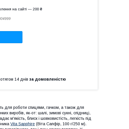
лення на сайті — 200 ₴
804999
ротягом 14 днів
за домовленістю
ть для роботи спицями, гачком, а також для
х виробів, як-от: шалі, зимові сукні, спідниці,
дає м'якість, блиск і шовковистість, легкість під
обника
Vita Sapphire
(Віта Сапфір, 100 г/250 м).