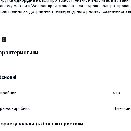
крутка однорідна на всій протяжності нитки. Рівно лягає в в'язанні
ашому магазині Woolbar представлена вся яскрава палітра, пропоно
ісля прання за дотримання температурного режиму, зазначеного в
арактеристики
Основні
иробник
Vita
раїна виробник
Німеччин
Користувальницькі характеристики