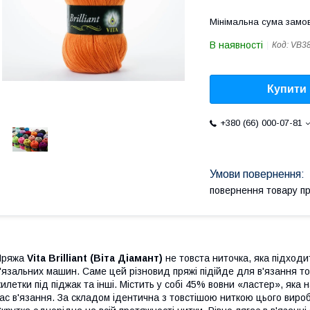
Мінімальна сума замов
В наявності
Код:
VB3
Купити
+380 (66) 000-07-81
повернення товару п
Пряжа
Vita Brilliant (Віта Діамант)
не товста ниточка, яка підходи
'язальних машин. Саме цей різновид пряжі підійде для в'язання тонки
илетки під піджак та інші. Містить у собі 45% вовни «ластер», яка на
ас в'язання. За складом ідентична з товстішою ниткою цього вир