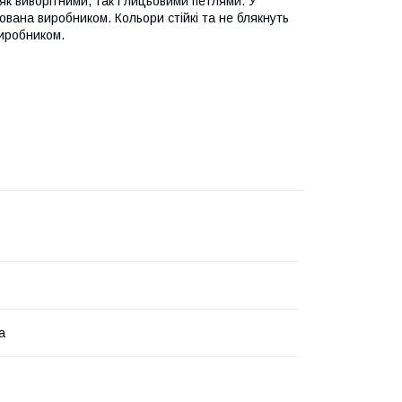
 як виворітними, так і лицьовими петлями. У
вана виробником. Кольори стійкі та не блякнуть
иробником.
а