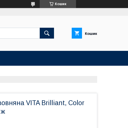
Кошик
Кошик
вняна VITA Brilliant, Color
нж