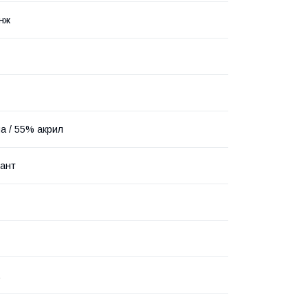
нж
а / 55% акрил
мант