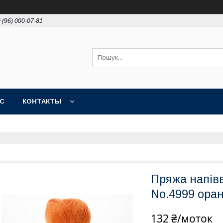
 (96) 000-07-81
АС
КОНТАКТЫ
Пряжа напівво
No.4999 ора
132 ₴/моток