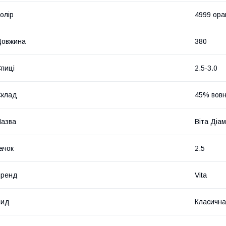
олір
4999 ора
Довжина
380
пиці
2.5-3.0
Склад
45% вовн
азва
Віта Діа
ачок
2.5
Бренд
Vita
Вид
Класична