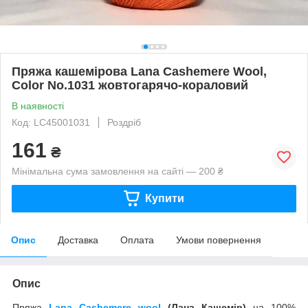
Пряжа кашемірова Lana Cashemere Wool,
Color No.1031 жовтогарячо-кораловий
В наявності
Код: LC45001031
Роздріб
161
₴
Мінімальна сума замовлення на сайті — 200 ₴
Купити
Опис
Доставка
Оплата
Умови повернення
Опис
Пряжа
Lana
Cashemere wool
(Лана Кашемір)
на 100%