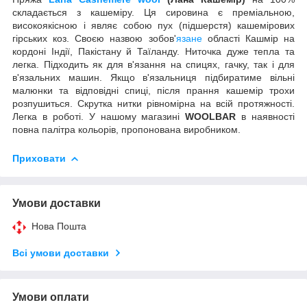
складається з кашеміру. Ця сировина є преміальною,
високоякісною і являє собою пух (підшерстя) кашемірових
гірських коз. Своєю назвою зобов'
язане
області Кашмір на
кордоні Індії, Пакістану й Таїланду. Ниточка дуже тепла та
легка. Підходить як для в'язання на спицях, гачку, так і для
в'язальних машин. Якщо в'язальниця підбиратиме вільні
малюнки та відповідні спиці, після прання кашемір трохи
розпушиться. Скрутка нитки рівномірна на всій протяжності.
Легка в роботі. У нашому магазині
WOOLBAR
в наявності
повна палітра кольорів, пропонована виробником.
Приховати
Умови доставки
Нова Пошта
Всі умови доставки
Умови оплати