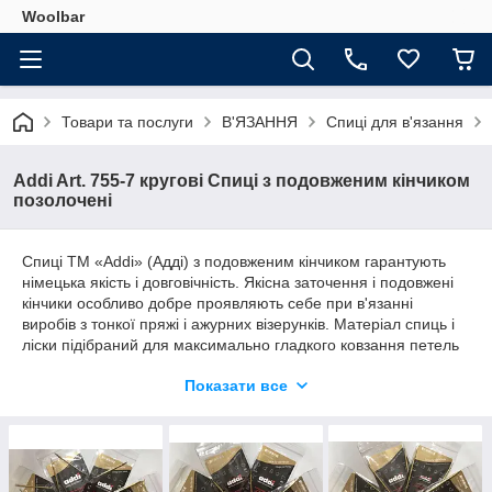
Woolbar
Товари та послуги
В'ЯЗАННЯ
Спиці для в'язання
Addi Art. 755-7 кругові Спиці з подовженим кінчиком
позолочені
Спиці ТМ «Addi» (Адді) з подовженим кінчиком гарантують
німецька якість і довговічність. Якісна заточення і подовжені
кінчики особливо добре проявляють себе при в'язанні
виробів з тонкої пряжі і ажурних візерунків. Матеріал спиць і
ліски підібраний для максимально гладкого ковзання петель
без зачіпок. В магазині Woolbar представлений широкий
Показати все
спектр розмірів спиць для будь-якого виду пряжі.